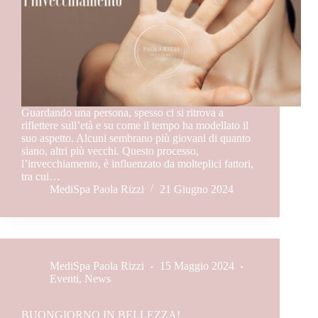
Guardando una persona, spesso ci si ritrova a
riflettere sull’età e su come il tempo ha modellato il
suo aspetto. Alcuni sembrano più giovani di quanto
siano, altri più vecchi. Questo processo,
l’invecchiamento, è influenzato da molteplici fattori,
tra cui…
MediSpa Paola Rizzi
21 Giugno 2024
MediSpa Paola Rizzi
15 Maggio 2024
Eventi
,
News
BUONGIORNO IN BELLEZZA!