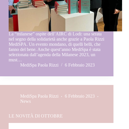
La “milanese” ospite dell’AIRC di Lodi: una serata
nel segno della solidarietà anche grazie a Paola Rizzi
MediSPA. Un evento mondano, di quelli belli, che
fanno del bene. Anche quest’anno MediSpa è stata
selezionata dall’agenda della Milanese 2023, un
must…
MediSpa Paola Rizzi
6 Febbraio 2023
MediSpa Paola Rizzi
6 Febbraio 2023
News
LE NOVITÀ DI OTTOBRE