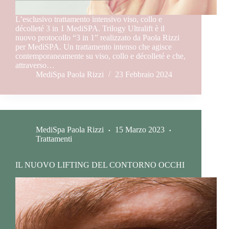
L’esclusivo trattamento intensivo viso, collo e
décolleté 3 in 1 MediSPA. Trilogy Ultralift è il
nuovo protocollo “3 in 1” realizzato da Paola Rizzi
per MediSPA. Un trattamento intenso che agisce
contemporaneamente su viso, collo e décolleté e che,
attraverso…
MediSpa Paola Rizzi
23 Febbraio 2024
MediSpa Paola Rizzi
15 Marzo 2023
Trattamenti
IL NUOVO LIFTING DEL CONTORNO OCCHI