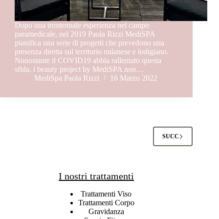
Dopo una trentennale esperienza nel campo
paramedicale, nel 2019 Paola Rizzi MediSPA
pianifica una serie di progetti che prevedono una
presenza diretta sul territorio milanese e lodigiano.
Nonostante il COVID19 abbia rallentato questa
sfida, i beauty project by MediSPA non…
MediSpa Paola Rizzi
16 Marzo 2022
SUCC
I nostri trattamenti
Trattamenti Viso
Trattamenti Corpo
Gravidanza