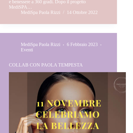
e benessere a 360 gradi. Dopo il progetto
MediSPA…
MediSpa Paola Rizzi
14 Ottobre 2022
MediSpa Paola Rizzi
6 Febbraio 2023
Eventi
COLLAB CON PAOLA TEMPESTA