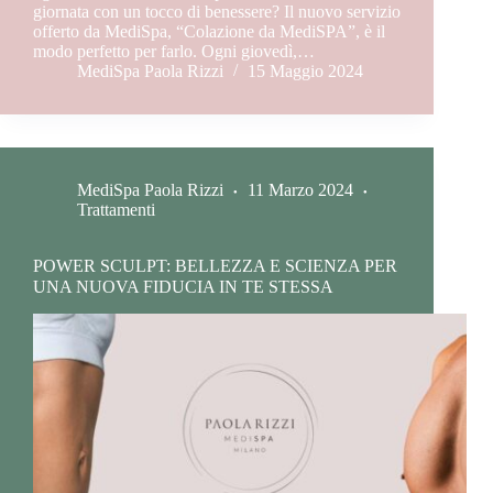
giornata con un tocco di benessere? Il nuovo servizio
offerto da MediSpa, “Colazione da MediSPA”, è il
modo perfetto per farlo. Ogni giovedì,…
MediSpa Paola Rizzi
15 Maggio 2024
MediSpa Paola Rizzi
11 Marzo 2024
Trattamenti
POWER SCULPT: BELLEZZA E SCIENZA PER
UNA NUOVA FIDUCIA IN TE STESSA