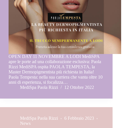
OPEN DAY 11 NOVEMBRE A LODI MediSPA
apre le porte ad una collaborazione esclusiva: Paola
Rizzi MediSPA ospita PAOLA TEMPESTA, la
Master Dermopigmentista più richiesta in Italia!
Paola Tempesta: nella sua carriera che vanta oltre 10
anni di esperienza, si focalizza…
MediSpa Paola Rizzi
12 Ottobre 2022
MediSpa Paola Rizzi
6 Febbraio 2023
News