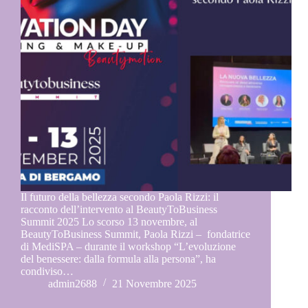
Il futuro della bellezza secondo Paola Rizzi: il
racconto dell’intervento al BeautyToBusiness
Summit 2025 Lo scorso 13 novembre, al
BeautyToBusiness Summit, Paola Rizzi – fondatrice
di MediSPA – durante il workshop “L’evoluzione
del benessere: dalla formula alla persona”, ha
condiviso…
admin2688
21 Novembre 2025