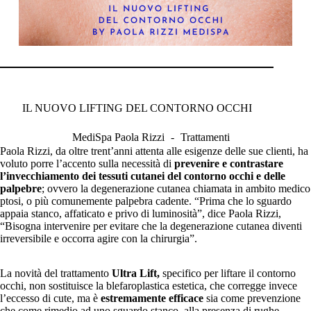
IL NUOVO LIFTING DEL CONTORNO OCCHI
MediSpa Paola Rizzi
Trattamenti
Paola Rizzi, da oltre trent’anni attenta alle esigenze delle sue clienti, ha
voluto porre l’accento sulla necessità di
prevenire e contrastare
l’invecchiamento dei tessuti cutanei del contorno occhi e delle
palpebre
; ovvero la degenerazione cutanea chiamata in ambito medico
ptosi, o più comunemente palpebra cadente. “Prima che lo sguardo
appaia stanco, affaticato e privo di luminosità”, dice Paola Rizzi,
“Bisogna intervenire per evitare che la degenerazione cutanea diventi
irreversibile e occorra agire con la chirurgia”.
La novità del trattamento
Ultra Lift,
specifico per liftare il contorno
occhi, non sostituisce la blefaroplastica estetica, che corregge invece
l’eccesso di cute, ma è
estremamente efficace
sia come prevenzione
che come rimedio ad uno sguardo stanco, alla presenza di rughe