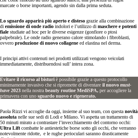
marcate o borse importanti, agendo sin dalla prima seduta.
Lo sguardo apparirà più aperto e disteso
grazie alla combinazione
di
emissione di onde radio
indolori e l’utilizzo di
maschere e potenti
fiale
studiate ad hoc per le diverse esigenze (gonfiore o ptosi
palpebrale). Le onde radio generano calore stimolando i fibroblasti,
ovvero
produzione di nuovo
collagene
ed elastina
nel derma.
I principi attivi contenuti nei prodotti utilizzati vengono veicolati
immediatamente, distribuendosi sull’ intera zona.
Evitare il ricorso al bisturi
è possibile grazie a questo protocollo
minimamente invasivo che si ripromette di diventare
il nuovo
must-
have
2023
nella nostra
beauty routine MediSPA,
per accogliere la
primavera con uno
sguardo nuovo e rigenerato.
Paola Rizzi vi accoglie da oggi, insieme al suo team, con questa
novità
assoluta
nelle sue sedi di Lodi e Milano. Vi aspetta un trattamento di
50 minuti mirato a contrastare l’invecchiamento del contorno occhi:
Ultra Lift
combatte le antiestetiche borse sotto gli occhi, che verranno
notevolmente ridotte, e le rughe perioculari saranno drasticamente