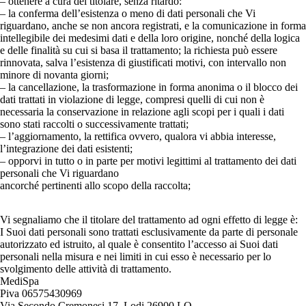
– ottenere a cura del titolare, senza ritardo:
– la conferma dell’esistenza o meno di dati personali che Vi
riguardano, anche se non ancora registrati, e la comunicazione in forma
intellegibile dei medesimi dati e della loro origine, nonché della logica
e delle finalità su cui si basa il trattamento; la richiesta può essere
rinnovata, salva l’esistenza di giustificati motivi, con intervallo non
minore di novanta giorni;
– la cancellazione, la trasformazione in forma anonima o il blocco dei
dati trattati in violazione di legge, compresi quelli di cui non è
necessaria la conservazione in relazione agli scopi per i quali i dati
sono stati raccolti o successivamente trattati;
– l’aggiornamento, la rettifica ovvero, qualora vi abbia interesse,
l’integrazione dei dati esistenti;
– opporvi in tutto o in parte per motivi legittimi al trattamento dei dati
personali che Vi riguardano
ancorché pertinenti allo scopo della raccolta;
Vi segnaliamo che il titolare del trattamento ad ogni effetto di legge è:
I Suoi dati personali sono trattati esclusivamente da parte di personale
autorizzato ed istruito, al quale è consentito l’accesso ai Suoi dati
personali nella misura e nei limiti in cui esso è necessario per lo
svolgimento delle attività di trattamento.
MediSpa
Piva 06575430969
Via Secondo Cremonesi 17, Lodi 26900 LO