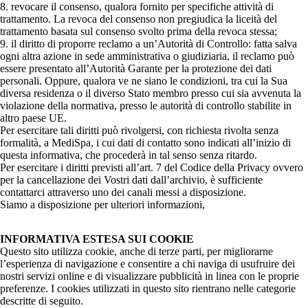
8. revocare il consenso, qualora fornito per specifiche attività di
trattamento. La revoca del consenso non pregiudica la liceità del
trattamento basata sul consenso svolto prima della revoca stessa;
9. il diritto di proporre reclamo a un’Autorità di Controllo: fatta salva
ogni altra azione in sede amministrativa o giudiziaria, il reclamo può
essere presentato all’Autorità Garante per la protezione dei dati
personali. Oppure, qualora ve ne siano le condizioni, tra cui la Sua
diversa residenza o il diverso Stato membro presso cui sia avvenuta la
violazione della normativa, presso le autorità di controllo stabilite in
altro paese UE.
Per esercitare tali diritti può rivolgersi, con richiesta rivolta senza
formalità, a
MediSpa, i cui dati di contatto sono indicati all’inizio di
questa informativa, che procederà in tal senso senza ritardo.
Per esercitare i diritti previsti all’art. 7 del Codice della Privacy ovvero
per la cancellazione dei Vostri dati dall’archivio, è sufficiente
contattarci attraverso uno dei canali messi a disposizione.
Siamo a disposizione per ulteriori informazioni,
INFORMATIVA ESTESA SUI COOKIE
Questo sito utilizza cookie, anche di terze parti, per migliorarne
l’esperienza di navigazione e consentire a chi naviga di usufruire dei
nostri servizi online e di visualizzare pubblicità in linea con le proprie
preferenze. I cookies utilizzati in questo sito rientrano nelle categorie
descritte di seguito.