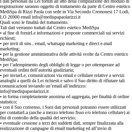
I dati personali da Lei forniti all’atto della compilazione del modulo di
registrazione saranno oggetto di trattamento da parte di Centro estetico
MediSpa di Rizzi Paola con sede in Via Secondo Cremonesi 17 Lodi,
LO 26900 email info@medispapaolarizzi.it
Quali sono le finalità del trattamento.
Tali dati verranno trattati dal Centro estetico
MediSpa
• al fine di fornirLe informazioni e proposte commerciali sui servizi
richiesti;
• per invii di sms , email, whatsapp marketing e direct e-mail
marketing;
• per la gestione amministrativa delle attività svolte da Centro estetico
MediSpa;
• per l’adempimento degli obblighi di legge o per ottemperare ad
eventuali ordini dell’autorità giudiziaria;
• per inviarLe, comunicazioni via email e cellulare relative a servizi
analoghi a quelli da Lei richiesti e salvo il Suo diritto di rifiutare tali
comunicazioni inviando un’email all’indirizzo:
info@medispapaolarizzi.it
• in forma completamente anonima ed aggregata, per finalità di ordine
statistico;
• con il Suo consenso, i Suoi dati personali potranno essere utilizzati
per contattarLa (anche a mezzo telefono fisso e/o telefono cellulare) ai
fini di controllo della qualità del servizio;
• eventuale cessione a terzi dei suddetti dati, sempre finalizzata alla
realizzazione di campagne di email marketing ed all’invio di